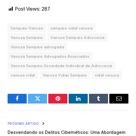
Post Views:
287
Sampaio Vanuza
sampaio vidal vanuza
Vanuza Sampaio
Vanuza Sampaio Advocacia
Vanuza Sampaio advogada
Vanuza Sampaio Advogados Associados
Vanuza Sampaio Sociedade Individual de Advocacia
vanuza vidal
Vanuza Vidas Sampaio
vidal vanuza
Facebook
Twitter
Pinterest
LinkedIn
Tumblr
Email
PRÓXIMO ARTIGO
Desvendando os Delitos Cibernéticos: Uma Abordagem