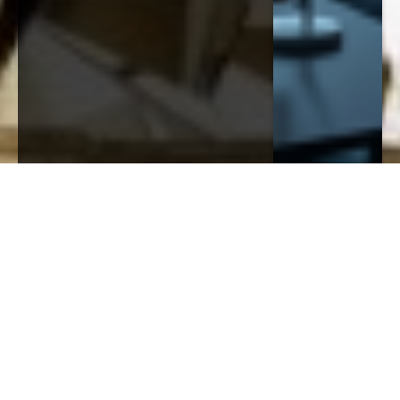
Formação docente continuada:
entenda com a Sigma Educação
por que cursos pontuais são
Diego Velázquez
julho 21, 2026
insuficientes