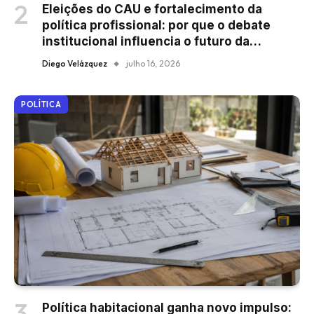
Eleições do CAU e fortalecimento da
política profissional: por que o debate
institucional influencia o futuro da
arquitetura brasileira
Diego Velázquez
julho 16, 2026
POLÍTICA
Política habitacional ganha novo impulso: