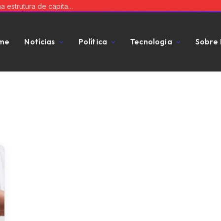
Equilibre risco e expansão: a chave para uma estrutura de capital que impulsiona seu negócio
me
Notícias
Política
Tecnologia
Sobre