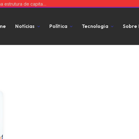
Equilibre risco e expansão: a chave para uma estrutura de capital que impulsiona seu negócio
me
Notícias
Política
Tecnologia
Sobre