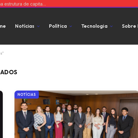
Equilibre risco e expansão: a chave para uma estrutura de capital que impulsiona seu negócio
me
Notícias
Política
Tecnologia
Sobre
s"
IADOS
NOTÍCIAS