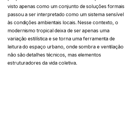
visto apenas como um conjunto de soluções formais
passou a ser interpretado como um sistema sensível
às condições ambientais locais. Nesse contexto, o
modernismo tropical deixa de ser apenas uma
variação estilística e se torna uma ferramenta de
leitura do espaço urbano, onde sombra e ventilação
não são detalhes técnicos, mas elementos
estruturadores da vida coletiva.
A noção de sombra, nesse cenário, ganha um
significado que vai além da proteção solar. Ela se
transforma em uma espécie de infraestrutura
invisível que determina o uso dos espaços públicos e
privados. Praças, calçadas e edifícios passam a ser
compreendidos não apenas pela sua forma, mas
pela qualidade de abrigo que oferecem. Em cidades