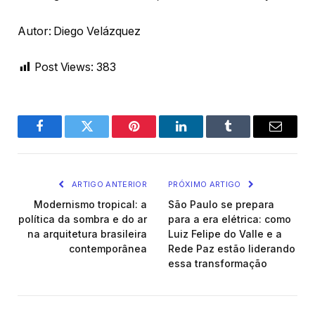
Autor: Diego Velázquez
Post Views:
383
Facebook
Twitter
Pinterest
LinkedIn
Tumblr
Email
ARTIGO ANTERIOR
PRÓXIMO ARTIGO
Modernismo tropical: a
São Paulo se prepara
política da sombra e do ar
para a era elétrica: como
na arquitetura brasileira
Luiz Felipe do Valle e a
contemporânea
Rede Paz estão liderando
essa transformação