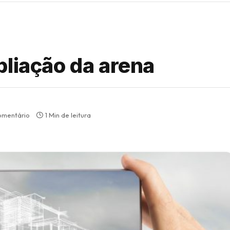
pliação da arena
omentário
1 Min de leitura