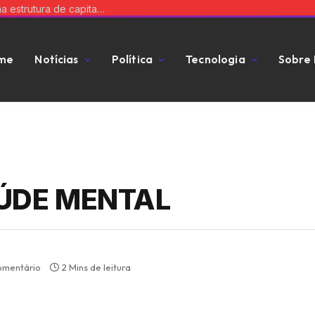
Equilibre risco e expansão: a chave para uma estrutura de capital que impulsiona seu negócio
me
Notícias
Política
Tecnologia
Sobre
ÚDE MENTAL
omentário
2 Mins de leitura