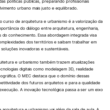
s políticas públicas, preparando profissionais
vimento urbano mais justo e equilibrado.
 o curso de arquitetura e urbanismo é a valorização da
mportância do diálogo entre arquitetura, engenharia,
as do conhecimento. Essa abordagem integrada visa
omplexidades dos territórios e saibam trabalhar em
r soluções inovadoras e sustentáveis.
quitetura e urbanismo também trazem atualizações
ecnologias digitais como modelagem 3D, realidade
ográfica. O MEC destaca que o domínio dessas
titividade dos futuros arquitetos e para a qualidade
execução. A inovação tecnológica passa a ser um eixo
e arquitetura e urbanismo vai além da sala de aula. A