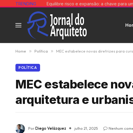
TRENDING
Ho
Home
»
Política
»
MEC estabelece novas diretrizes para curs
POLÍTICA
MEC estabelece nova
arquitetura e urbani
Por
Diego Velázquez
julho 21, 2025
Nenhum come