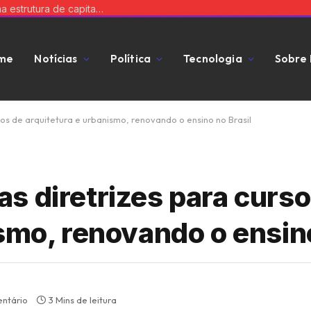
Equilibre risco e expansão: a chave para uma estrutura de capital que impulsiona seu negócio
me
Notícias
Política
Tecnologia
Sobre
os de arquitetura e urbanismo, renovando o ensino no Brasil
s diretrizes para curso
smo, renovando o ensino
ntário
3 Mins de leitura