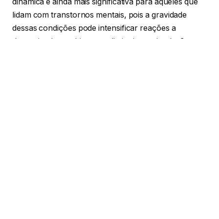
dinâmica é ainda mais significativa para aqueles que
lidam com transtornos mentais, pois a gravidade
dessas condições pode intensificar reações a
determinados ambientes e diminuir a estimulação em
outros.
É crucial salientar que uma boa arquitetura não
oferecerá soluções mágicas para questões de saúde
mental, nem substituirá avanços científicos e
médicos. No entanto, criar espaços que sejam
confortáveis, acolhedores e bem projetados, nos
quais os usuários possam experimentar felicidade e
segurança, representa uma maneira de contribuir
para o bem-estar diário.
Esta abordagem vai além de edificações dedicadas ao
tratamento de doenças mentais. Inclui também