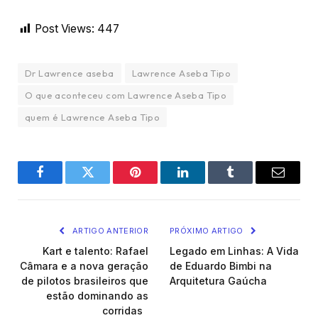
Post Views:
447
Dr Lawrence aseba
Lawrence Aseba Tipo
O que aconteceu com Lawrence Aseba Tipo
quem é Lawrence Aseba Tipo
Facebook
Twitter
Pinterest
LinkedIn
Tumblr
Email
ARTIGO ANTERIOR
PRÓXIMO ARTIGO
Kart e talento: Rafael
Legado em Linhas: A Vida
Câmara e a nova geração
de Eduardo Bimbi na
de pilotos brasileiros que
Arquitetura Gaúcha
estão dominando as
corridas