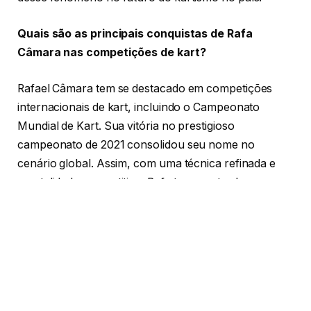
Quais são as principais conquistas de Rafa
Câmara nas competições de kart?
Rafael Câmara tem se destacado em competições
internacionais de kart, incluindo o Campeonato
Mundial de Kart. Sua vitória no prestigioso
campeonato de 2021 consolidou seu nome no
cenário global. Assim, com uma técnica refinada e
mentalidade competitiva, Rafa tem mostrado
habilidades excepcionais, bem como consistência nas
corridas e adaptação rápida às diferentes condições
das pistas, conforme explica Lucio Fernandes Winck.
Além das vitórias, a presença de Rafael Câmara em
competições de alto nível é um reflexo do