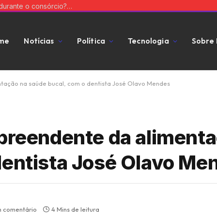
Como o dinheiro do fundo comum é usado durante o consórcio? Veja com Tiago Oliva Schietti
me
Notícias
Política
Tecnologia
Sobre
tação na saúde bucal, com o dentista José Olavo Mendes
preendente da alimenta
dentista José Olavo Me
 comentário
4 Mins de leitura