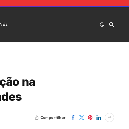
 Nós
ção na
ndes
Compartilhar