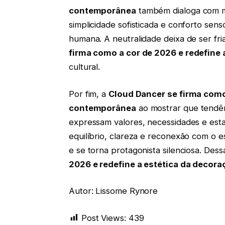
contemporânea
também dialoga com mo
simplicidade sofisticada e conforto sens
humana. A neutralidade deixa de ser fri
firma como a cor de 2026 e redefine
cultural.
Por fim, a
Cloud Dancer se firma como
contemporânea
ao mostrar que tendên
expressam valores, necessidades e estad
equilíbrio, clareza e reconexão com o e
e se torna protagonista silenciosa. Des
2026 e redefine a estética da deco
Autor: Lissome Rynore
Post Views:
439