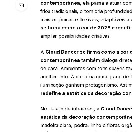
contemporânea
, ela passa a atuar co
frios tradicionais, o tom cria profundi
mais orgânicas e flexíveis, adaptáveis a
se firma como a cor de 2026 e redef
ampliar possibilidades criativas.
A
Cloud Dancer se firma como a cor d
contemporânea
também dialoga diret
de casa. Ambientes com tons suaves f
acolhimento. A cor atua como pano de f
iluminação ganhem protagonismo. Assi
redefine a estética da decoração c
No design de interiores, a
Cloud Dancer
estética da decoração contemporân
madeira clara, pedra, linho e fibras or