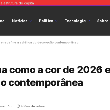
Equilibre risco e expansão: a chave para uma estrutura de capital que impulsiona seu negócio
me
Notícias
Política
Tecnologia
Sobre
6 e redefine a estética da decoração contemporânea
a como a cor de 2026 e
ção contemporânea
mentário
4 Mins de leitura