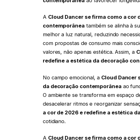
contemporânea
ao favorecer longevida
A
Cloud Dancer se firma como a cor d
contemporânea
também se alinha à su
melhor a luz natural, reduzindo necessid
com propostas de consumo mais conscien
valores, não apenas estética. Assim, a
C
redefine a estética da decoração c
No campo emocional, a
Cloud Dancer s
da decoração contemporânea
ao func
O ambiente se transforma em espaço de
desacelerar ritmos e reorganizar sensa
a cor de 2026 e redefine a estética
cotidiano.
A
Cloud Dancer se firma como a cor d