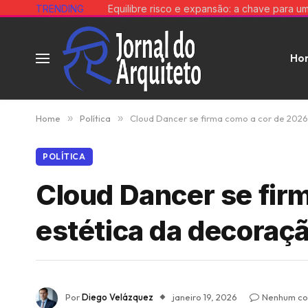
TRENDING
Ho
Home
»
Política
»
Cloud Dancer se firma como a cor de 202
POLÍTICA
Cloud Dancer se firm
estética da decora
Por
Diego Velázquez
janeiro 19, 2026
Nenhum co