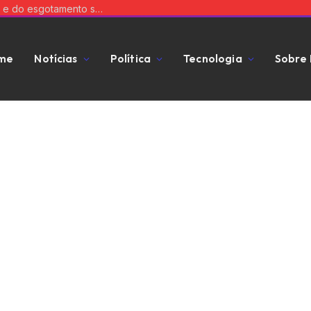
Saneamento básico e os desafios da coleta e do esgotamento sanitário
me
Notícias
Política
Tecnologia
Sobre