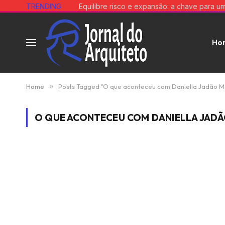
TRENDING
Ho
Home
»
Posts Tagged "O que aconteceu com Daniella Jadão 
O QUE ACONTECEU COM DANIELLA JADÃ