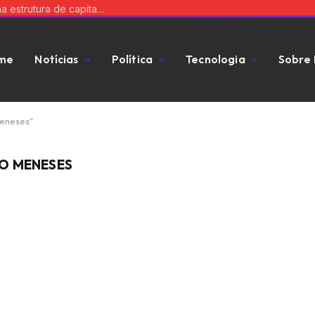
Equilibre risco e expansão: a chave para uma estrutura de capital que impulsiona seu negócio
me
Notícias
Política
Tecnologia
Sobre
Meneses"
O MENESES