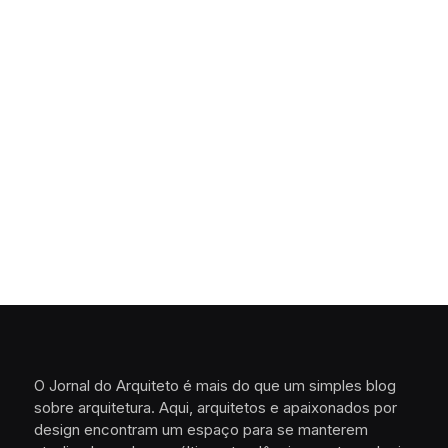
O Jornal do Arquiteto é mais do que um simples blog
sobre arquitetura. Aqui, arquitetos e apaixonados por
design encontram um espaço para se manterem