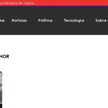
Equilibre risco e expansão: a chave para uma estrutura de capital que impulsiona seu negócio
me
Notícias
Política
Tecnologia
Sobre
CHOR