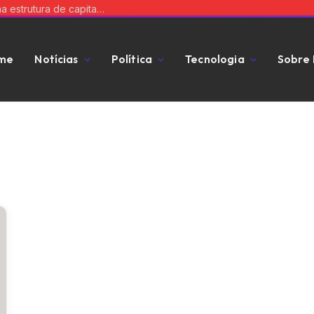
Equilibre risco e expansão: a chave para uma estrutura de capital que impulsiona seu negócio
me
Notícias
Política
Tecnologia
Sobre