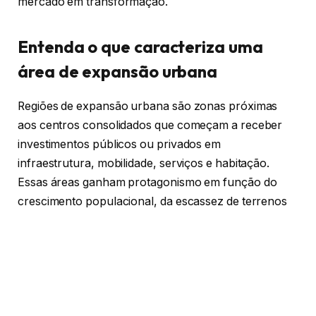
mercado em transformação.
Entenda o que caracteriza uma
área de expansão urbana
Regiões de expansão urbana são zonas próximas
aos centros consolidados que começam a receber
investimentos públicos ou privados em
infraestrutura, mobilidade, serviços e habitação.
Essas áreas ganham protagonismo em função do
crescimento populacional, da escassez de terrenos
nos grandes centros e da busca por novas soluções
de moradia.
Segundo Fernando Bruno Crestani, é comum que
essas regiões passem por processos de
reconfiguração urbana, onde loteamentos,