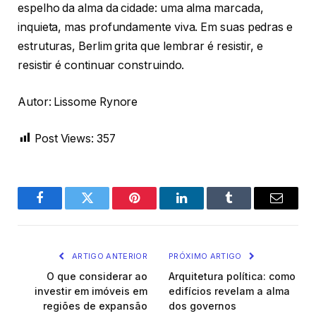
espelho da alma da cidade: uma alma marcada,
inquieta, mas profundamente viva. Em suas pedras e
estruturas, Berlim grita que lembrar é resistir, e
resistir é continuar construindo.
Autor: Lissome Rynore
Post Views:
357
Facebook
Twitter
Pinterest
LinkedIn
Tumblr
Email
ARTIGO ANTERIOR
PRÓXIMO ARTIGO
O que considerar ao
Arquitetura política: como
investir em imóveis em
edifícios revelam a alma
regiões de expansão
dos governos