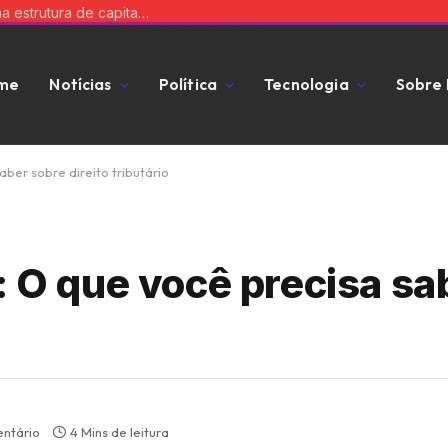
Como o dinheiro do fundo comum é usado durante o consórcio? Veja com Tiago Oliva Schietti
me
Notícias
Política
Tecnologia
Sobre
aber sobre direito tributário
: O que você precisa sa
ntário
4 Mins de leitura