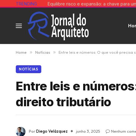
TRENDING
Ho
Home
»
Notícias
»
Entre leis e números: O que você precisa s
NOTÍCIAS
Entre leis e números
direito tributário
Por
Diego Velázquez
junho 3, 2025
Nenhum come