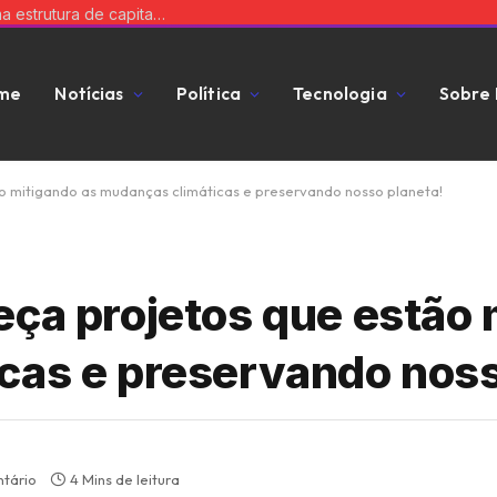
Como o dinheiro do fundo comum é usado durante o consórcio? Veja com Tiago Oliva Schietti
me
Notícias
Política
Tecnologia
Sobre
ão mitigando as mudanças climáticas e preservando nosso planeta!
eça projetos que estão 
cas e preservando noss
tário
4 Mins de leitura