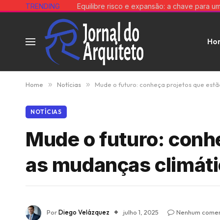
TRENDING
Ho
Home
»
Notícias
»
Mude o futuro: conheça projetos que est
NOTÍCIAS
Mude o futuro: conh
as mudanças climáti
Por
Diego Velázquez
julho 1, 2025
Nenhum comen