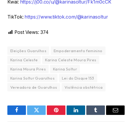
Kwai:
https://j00.co/u/@karinasoltur/Fk1m0cCK
TikTok:
https://www.tiktok.com/@karinasoltur
Post Views:
374
Eleições Guarulhos
Empoderamento feminino
Karina Celeste
Karina Celeste Moura Pires
Karina Moura Pires
Karina Soltur
Karina Soltur Guarulhos
Lei do Disque 153
Vereadora de Guarulhos
Violência obstétrica
Facebook
Twitter
Pinterest
LinkedIn
Tumblr
Email