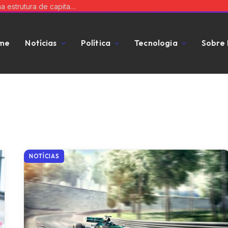
Equilibre risco e expansão: a chave para uma estrutura de capital que impulsiona seu negócio
me
Notícias
Política
Tecnologia
Sobre
NOTÍCIAS