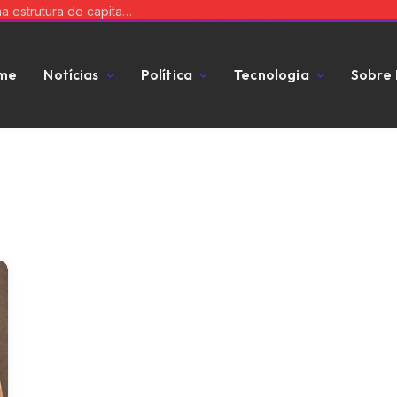
Equilibre risco e expansão: a chave para uma estrutura de capital que impulsiona seu negócio
me
Notícias
Política
Tecnologia
Sobre