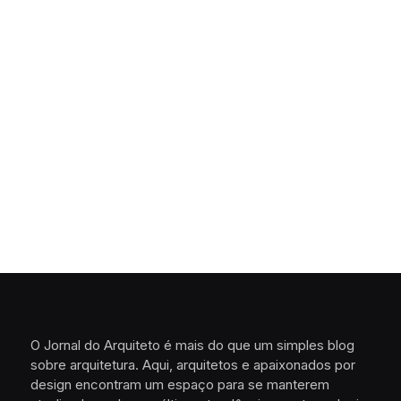
O Jornal do Arquiteto é mais do que um simples blog
sobre arquitetura. Aqui, arquitetos e apaixonados por
design encontram um espaço para se manterem