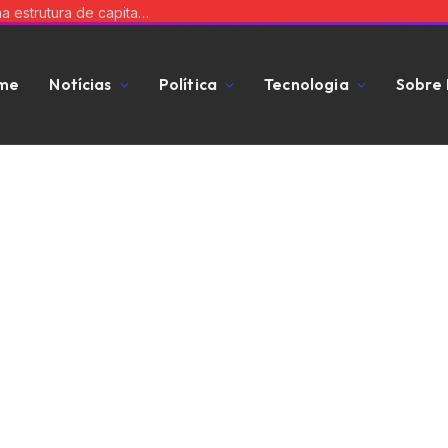
Equilibre risco e expansão: a chave para uma estrutura de capital que impulsiona seu negócio
me
Notícias
Política
Tecnologia
Sobre