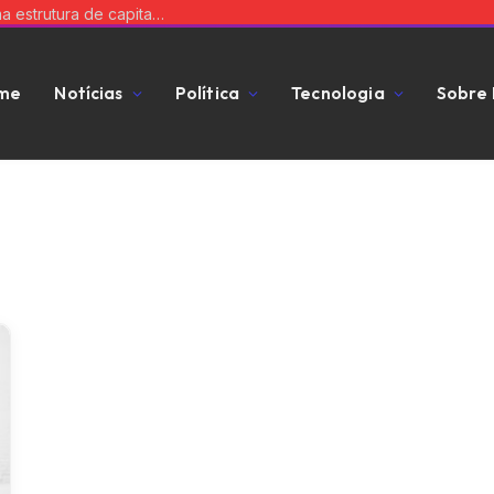
Equilibre risco e expansão: a chave para uma estrutura de capital que impulsiona seu negócio
me
Notícias
Política
Tecnologia
Sobre