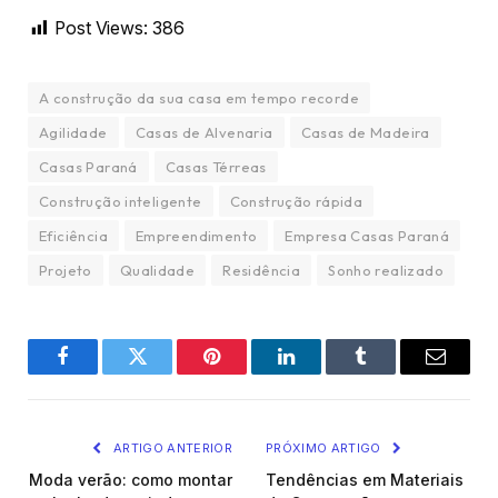
Post Views:
386
A construção da sua casa em tempo recorde
Agilidade
Casas de Alvenaria
Casas de Madeira
Casas Paraná
Casas Térreas
Construção inteligente
Construção rápida
Eficiência
Empreendimento
Empresa Casas Paraná
Projeto
Qualidade
Residência
Sonho realizado
Facebook
Twitter
Pinterest
LinkedIn
Tumblr
Email
ARTIGO ANTERIOR
PRÓXIMO ARTIGO
Moda verão: como montar
Tendências em Materiais