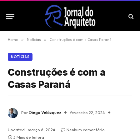
Home
»
Notícias
»
Construções é com a Casas Paraná
NOTÍCIAS
Construções é com a
Casas Paraná
Por
Diego Velázquez
fevereiro 22, 2024
Updated:
março 6, 2024
Nenhum comentário
3 Mins de leitura