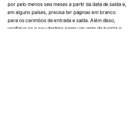
por pelo menos seis meses a partir da data de saída e,
em alguns países, precisa ter páginas em branco
para os carimbos de entrada e saída. Além disso,
verifique se o seu destino exige um visto de turista e,
caso positivo, inicie o processo de solicitação com
antecedência.
Segundo Jose Severiano Morel Filho, a Carteira de
Habilitação Internacional (PID) é outro documento
essencial. Embora alguns países aceitem a carteira de
motorista nacional, a PID é recomendada para evitar
problemas, pois é amplamente reconhecida e facilita
a comunicação em caso de fiscalização. A PID pode
ser solicitada ao Detran do seu estado e, dependendo
do prazo de entrega, convém requisitá-la com pelo
menos um mês de antecedência da viagem.