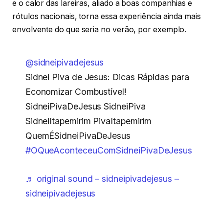
e o calor das lareiras, aliado a boas companhias e
rótulos nacionais, torna essa experiência ainda mais
envolvente do que seria no verão, por exemplo.
@sidneipivadejesus
Sidnei Piva de Jesus: Dicas Rápidas para
Economizar Combustível!
SidneiPivaDeJesus SidneiPiva
SidneiItapemirim PivaItapemirim
QuemÉSidneiPivaDeJesus
#OQueAconteceuComSidneiPivaDeJesus
♬ original sound – sidneipivadejesus –
sidneipivadejesus