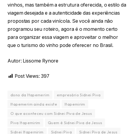
vinhos, mas também a estrutura oferecida, o estilo da
viagem desejada e a autenticidade das experiências
propostas por cada vinícola. Se você ainda não
programou seu roteiro, agora é o momento certo
para organizar essa viagem e aproveitar o melhor
que o turismo do vinho pode oferecer no Brasil.
Autor: Lissome Rynore
Post Views:
397
dono da Itapemerim
empresário Sidnei Piva
Itapemerim ainda existe
Itapemirim
O que aconteceu com Sidnei Piva de Jesus
Piva Itapemirim
Quem é Sidnei Piva de Jesus
Sidnei Itapemirim
Sidnei Piva
Sidnei Piva de Jesus