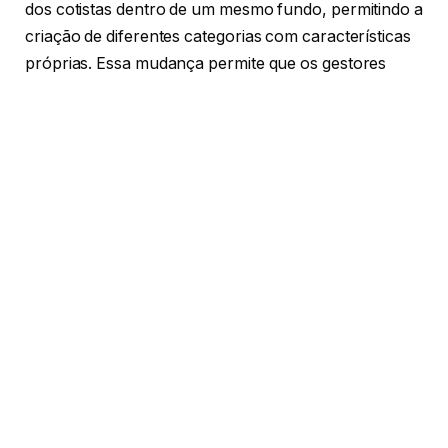
dos cotistas dentro de um mesmo fundo, permitindo a
criação de diferentes categorias com características
próprias. Essa mudança permite que os gestores
ofereçam produtos mais personalizados, atendendo
a uma gama mais ampla de perfis de investidores.
Ademais, Rodrigo Balassiano destaca que essa
flexibilidade contribui para a redução da necessidade
de múltiplos fundos com objetivos semelhantes, mas
com pequenas variações operacionais. Isso pode
resultar em ganhos de escala, menores custos
administrativos e maior eficiência na gestão dos
recursos. No entanto, é essencial que sejam
mantidos critérios claros de transparência, evitando
distorções ou tratamentos injustificados entre os
cotistas de diferentes classes.