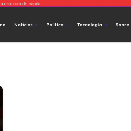
Equilibre risco e expansão: a chave para uma estrutura de capital que impulsiona seu negócio
me
Notícias
Política
Tecnologia
Sobre