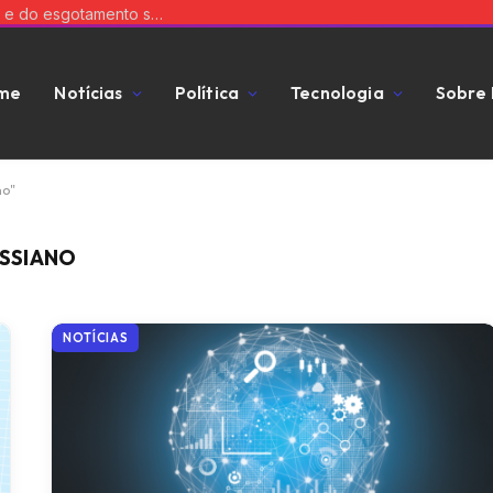
Saneamento básico e os desafios da coleta e do esgotamento sanitário
me
Notícias
Política
Tecnologia
Sobre
no"
SSIANO
NOTÍCIAS